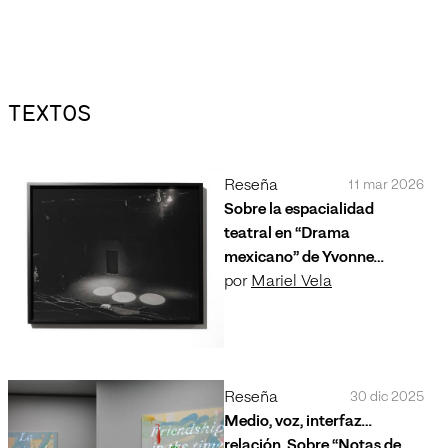
TEXTOS
Reseña
11 mar 2026
Sobre la espacialidad
teatral en “Drama
mexicano” de Yvonne
Venegas en Lateral
por
Mariel Vela
Reseña
30 dic 2025
Medio, voz, interfaz…
relación. Sobre “Notas de