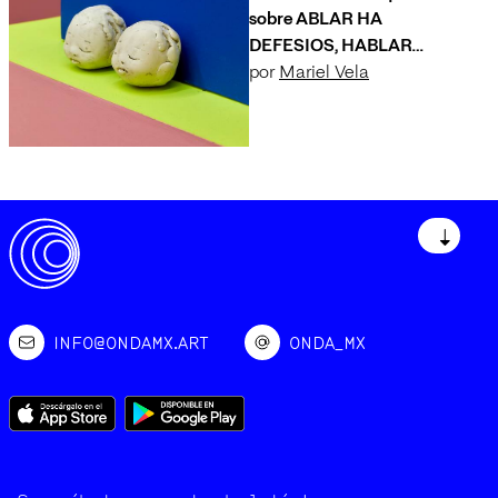
sobre ABLAR HA
DEFESIOS, HABLAR
ADEFESIOS, DEFESIOS
por
Mariel Vela
ABLAR HA
↓
INFO@ONDAMX.ART
ONDA_MX