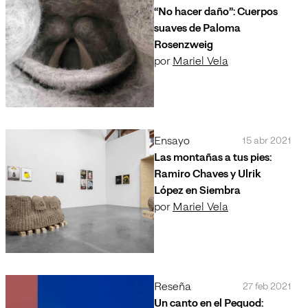
“No hacer daño”: Cuerpos
suaves de Paloma
Rosenzweig
por
Mariel Vela
Ensayo
15 abr 2021
Las montañas a tus pies:
Ramiro Chaves y Ulrik
López en Siembra
por
Mariel Vela
Reseña
27 feb 2021
Un canto en el Pequod: