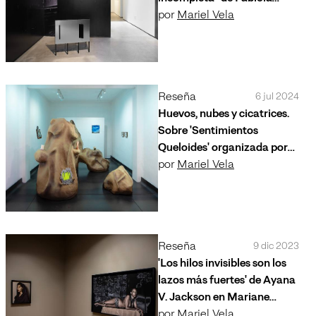
Torres-Alzaga en La Nao
por
Mariel Vela
Reseña
6 jul 2024
Huevos, nubes y cicatrices.
Sobre 'Sentimientos
Queloides' organizada por
Yope Projects en Galería
por
Mariel Vela
Campeche
Reseña
9 dic 2023
'Los hilos invisibles son los
lazos más fuertes' de Ayana
V. Jackson en Mariane
Ibrahim
por
Mariel Vela