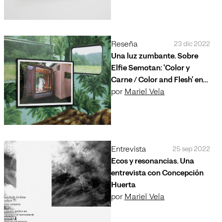
Reseña
23 dic 2022
Una luz zumbante. Sobre
Elfie Semotan: 'Color y
Carne / Color and Flesh' en
Campeche
por
Mariel Vela
Entrevista
25 sep 2022
Ecos y resonancias. Una
entrevista con Concepción
Huerta
por
Mariel Vela