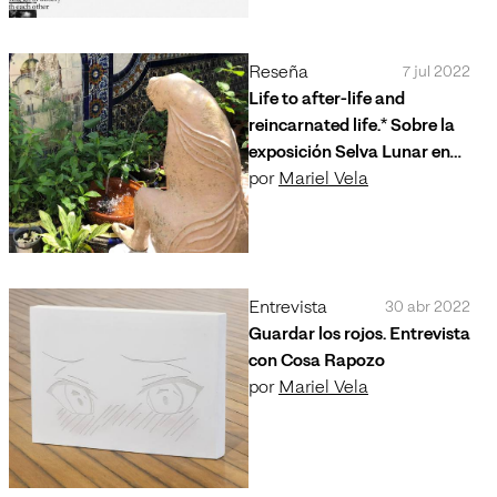
Reseña
7 jul 2022
Life to after-life and
reincarnated life.* Sobre la
exposición Selva Lunar en
Biquini Wax EPS
por
Mariel Vela
Entrevista
30 abr 2022
Guardar los rojos. Entrevista
con Cosa Rapozo
por
Mariel Vela