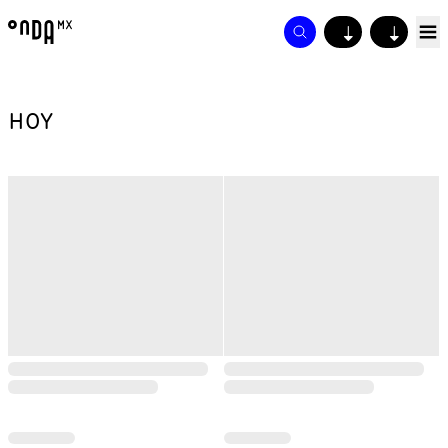
↓
↓
HOY