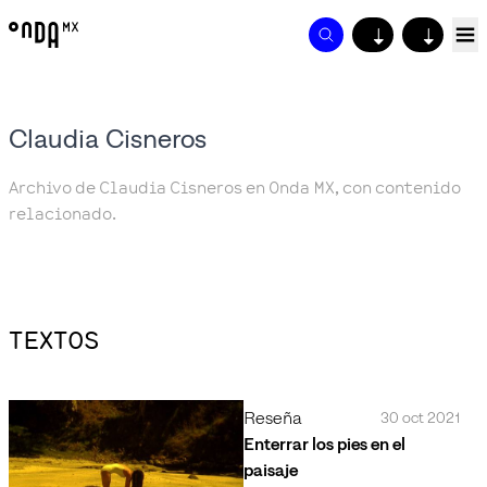
↓
↓
Claudia Cisneros
Archivo de Claudia Cisneros en Onda MX, con contenido
relacionado.
TEXTOS
Reseña
30 oct 2021
Enterrar los pies en el
paisaje