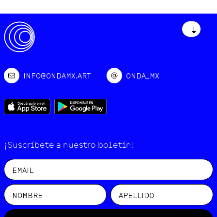
↓
INFO@ONDAMX.ART
ONDA_MX
¡Suscríbete a nuestro boletín!