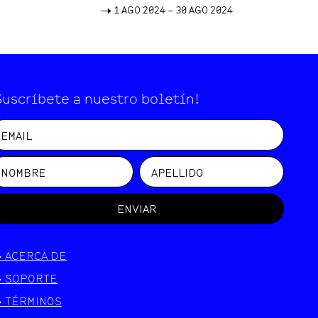
->
1 AGO 2024 – 30 AGO 2024
Suscríbete a nuestro boletín!
ENVIAR
>
ACERCA DE
>
SOPORTE
>
TÉRMINOS