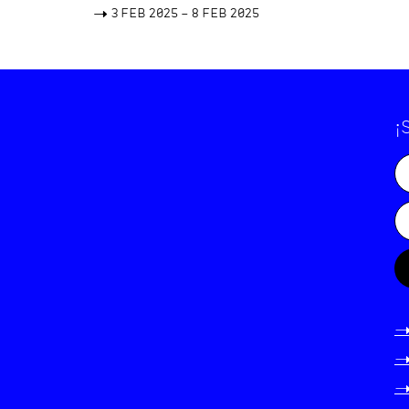
->
3 FEB 2025 – 8 FEB 2025
¡
-
-
-