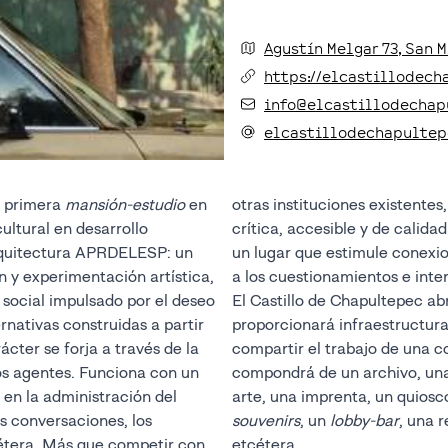
Agustín Melgar
73
, San 
https://elcastillodech
info@elcastillodechap
elcastillodechapultep
a primera
mansión-estudio
en
otras instituciones existentes, busca sumar infraestructura
ultural en desarrollo
a Ciudad de México. Será
arquitectura APRDELESP: un
s y diálogos para responder
ón y experimentación artística,
a los cuestionamientos e inte
 social impulsado por el deseo
El Castillo de Chapultepec abr
rnativas construidas a partir
proporcionará infraestructura, 
ácter se forja a través de la
compartir el trabajo de una c
s agentes. Funciona con un
compondrá de un archivo, una
en la administración del
arte, una imprenta, un quiosc
as conversaciones, los
souvenirs
, un
lobby-bar
, una 
cétera. Más que competir con
etcétera.