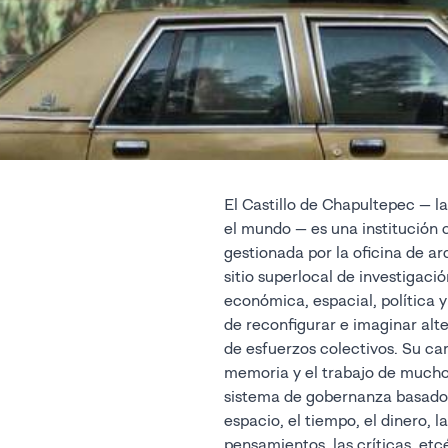
El Castillo de Chapultepec — l
el mundo — es una institución c
crítica, accesible y de calidad a l
gestionada por la oficina de 
un lugar que estimule conexione
sitio superlocal de investigaci
económica, espacial, política y
de reconfigurar e imaginar alte
de esfuerzos colectivos. Su car
memoria y el trabajo de mucho
sistema de gobernanza basado 
espacio, el tiempo, el dinero, l
pensamientos, las críticas, et