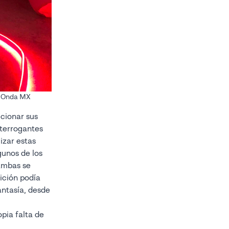
o: Onda MX
ccionar sus
nterrogantes
izar estas
gunos de los
 ambas se
sición podía
antasía, desde
opia falta de