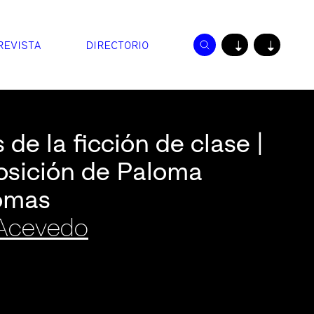
REVISTA
DIRECTORIO
↓
↓
s de la ficción de clase |
osición de Paloma
omas
 Acevedo