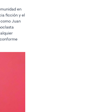
 comunidad en
ia ficción y el
no como Juan
noclasta
alquier
o conforme