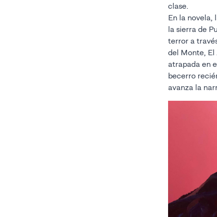
clase.
En la novela, 
la sierra de P
terror a trav
del Monte, El 
atrapada en e
becerro recié
avanza la nar