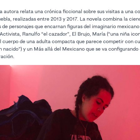
la autora relata una crónica ficcional sobre sus visitas a una
uebla, realizadas entre 2013 y 2017. La novela combina la cienc
és de personajes que encarnan figuras del imaginario mexica
Activista, Ranulfo “el cazador”, El Brujo, María (“una niña ico
l cuerpo de una adulta compacta que parece competir con cu
n nacido”) y un Más allá del Mexicano que se va configurand
ración.