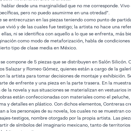
 hablar desde una marginalidad que no me corresponde. Vivo 
pecíficas, pero no puedo asumirme en una otredad”.
se se entrecruzan en las piezas teniendo como punto de partid
ue vivió y de las cuales fue testigo; la artista no hace una ref
 ellas, ni se identifica con aquello a lo que se enfrenta, más bie
ginación como modo de metaforización, habla de condiciones
cierto tipo de clase media en México.
 se compone de 5 piezas que se distribuyen en Salón Silicón. 
os Salazar y Romeo Gómez, quienes están a cargo de la galerí
on la artista para tomar decisiones de montaje y exhibición. 
arte de enfrente y una pieza en la parte trasera. En la muestr
 de la novela y sus situaciones se materializan en vestuarios 
s obras están confeccionadas con materiales como el peluche, d
uma y detalles en plástico. Con dichos elementos, Contreras cr
an a los personajes de su novela, los cuales no se muestran c
ajes-testigos, nombre otorgado por la propia artista. Las piez
artir de símbolos del imaginario mexicano, tanto de territorio