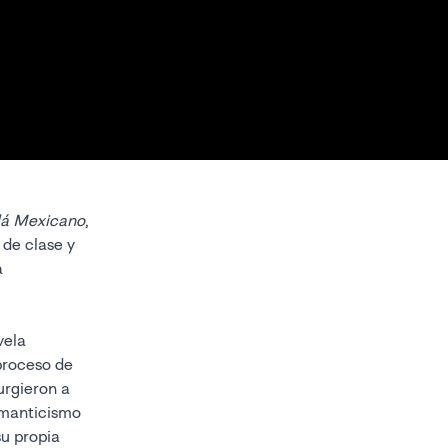
llá Mexicano
,
 de clase y
a
vela
proceso de
urgieron a
omanticismo
u propia