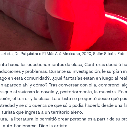
a artista, Dr. Psiquiatra o El Más Allá Mexicano, 2020, Salón Silicón. Fot
nto hacia los cuestionamientos de clase, Contreras decidió fi
adicciones y problemas. Durante su investigación, le surgían i
go en esta comunidad?, ¿qué fantasías están en juego al real
ién aparece ahí y cómo? Tras conversar con ella, comprendí al
s que atraviesan la novela y, posteriormente, la muestra. En
cción, el terror y la clase. La artista se preguntó desde qué po
 otredad y se dio cuenta de que sólo podía hacerlo desde una f
l turista que ingresa a un territorio ajeno.
ra, la literatura le permitió crear personajes a partir de su pr
, auto-ficcionarse. Dice la artista: