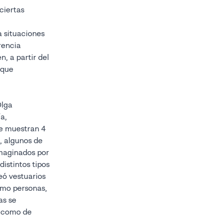
ciertas
a situaciones
erencia
n, a partir del
 que
Olga
a,
Se muestran 4
a, algunos de
imaginados por
istintos tipos
eó vestuarios
omo personas,
as se
s como de