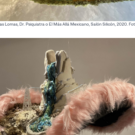
 Lomas, Dr. Psiquiatra o El Más Allá Mexicano, Salón Silicón, 2020. Foto