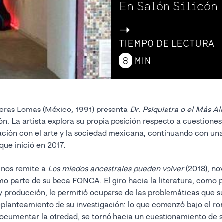
En Salón Silicón
->
TIEMPO DE LECTURA
8
MIN
eras Lomas (México, 1991) presenta
Dr. Psiquiatra o el Más A
ón. La artista explora su propia posición respecto a cuestiones
ación con el arte y la sociedad mexicana, continuando con un
que inició en 2017.
 nos remite a
Los miedos ancestrales pueden volver
(2018), no
o parte de su beca FONCA. El giro hacia la literatura, como 
 producción, le permitió ocuparse de las problemáticas que s
replanteamiento de su investigación: lo que comenzó bajo el r
ocumentar la otredad, se tornó hacia un cuestionamiento de s