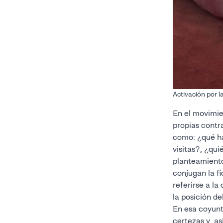
Activación por l
En el movimie
propias contr
como: ¿qué ha
visitas?, ¿qu
planteamiento
conjugan la fi
referirse a la
la posición de
En esa coyuntu
certezas y, así