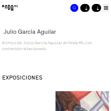
↓
↓
‬‭ Julio‬‭ García‬‭ Aguilar
Archivo de ‬‭ Julio‬‭ García‬‭ Aguilar en Onda MX, con
contenido relacionado.
EXPOSICIONES