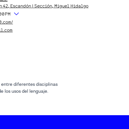
n
42
, Escandón I Sección
, Miguel Hidalgo
:00PM
0.com/
il.com
e los usos del lenguaje.