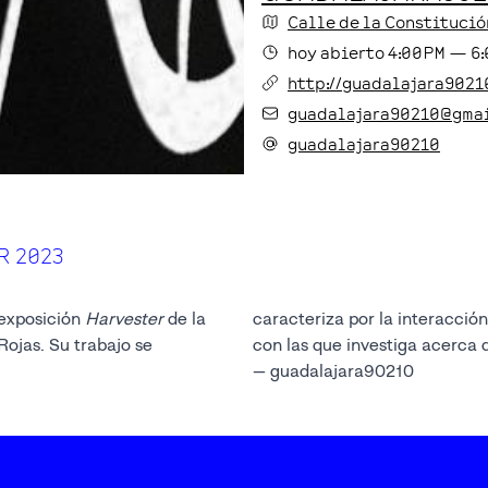
Calle de la Constitució
hoy
abierto
4:00PM
—
6
http://guadalajara9021
guadalajara90210@gma
guadalajara90210
R 2023
 exposición
Harvester
de la
caracteriza por la interacción entre diferentes disciplinas
Rojas. Su trabajo se
con las que investiga acerca d
— guadalajara90210