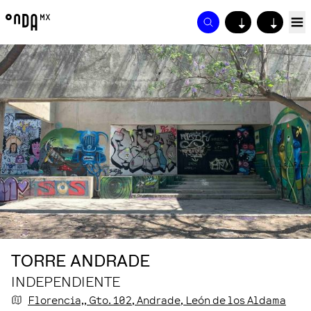
↓
↓
TORRE ANDRADE
INDEPENDIENTE
Florencia,, Gto.
102
, Andrade
, León de los Aldama