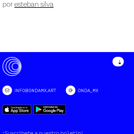
por
esteban silva
↓
INFO@ONDAMX.ART
ONDA_MX
¡Suscríbete a nuestro boletín!