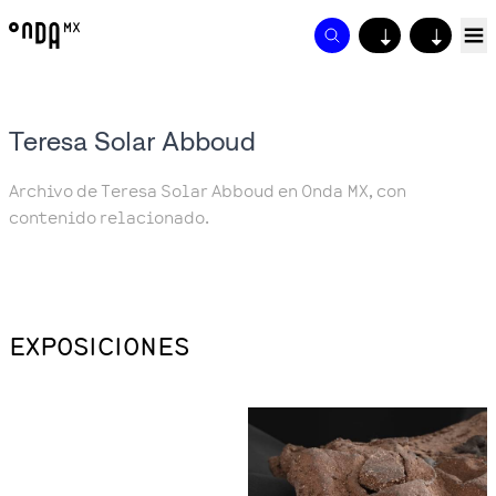
↓
↓
Teresa Solar Abboud
Archivo de Teresa Solar Abboud en Onda MX, con
contenido relacionado.
EXPOSICIONES