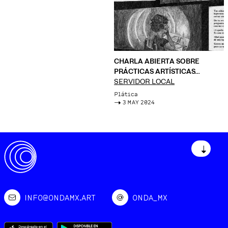
CHARLA ABIERTA SOBRE
PRÁCTICAS ARTÍSTICAS
SONORAS X SOUND NINJA
SERVIDOR LOCAL
Plática
->
3 MAY 2024
↓
INFO@ONDAMX.ART
ONDA_MX