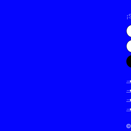
¡
-
-
-
-
©