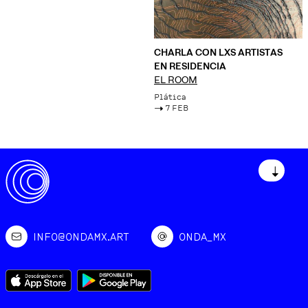
CHARLA CON LXS ARTISTAS
EN RESIDENCIA
EL ROOM
Plática
->
7 FEB
↓
INFO@ONDAMX.ART
ONDA_MX