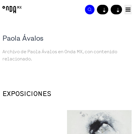
↓
↓
Paola Ávalos
Archivo de Paola Ávalos en Onda MX, con contenido
relacionado.
EXPOSICIONES