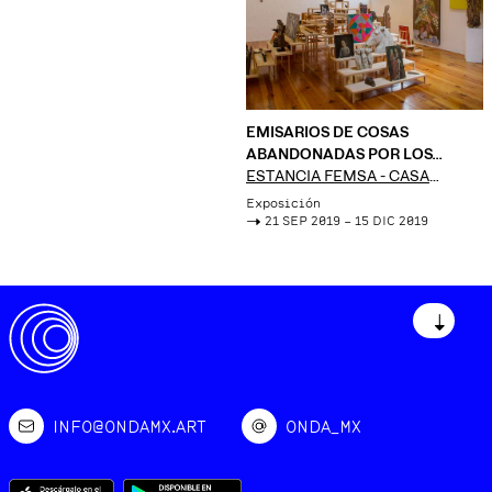
EMISARIOS DE COSAS
ABANDONADAS POR LOS
DIOSES
ESTANCIA FEMSA - CASA
LUIS BARRAGÁN
Exposición
->
21 SEP 2019 – 15 DIC 2019
↓
INFO@ONDAMX.ART
ONDA_MX