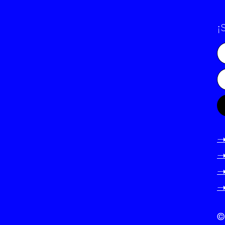
¡
-
-
-
-
©