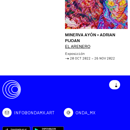
MINERVA AYÓN + ADRIAN
PIJOAN
EL ARENERO
Exposición
->
20 OCT 2022 – 26 NOV 2022
↓
INFO@ONDAMX.ART
ONDA_MX