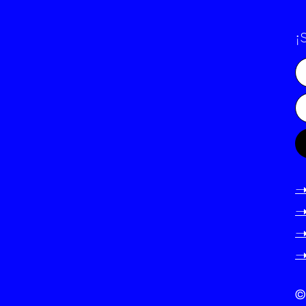
¡
-
-
-
-
©