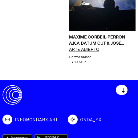
MAXIME CORBEIL-PERRON
A.K.A DATUM CUT & JOSÉ
OROZCO + VALERIA VICENTE
ARTE ABIERTO
Performance
->
13 SEP
↓
INFO@ONDAMX.ART
ONDA_MX