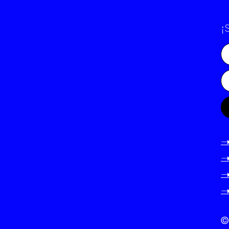
¡
-
-
-
-
©