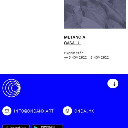
METANOIA
CASA LÜ
Exposición
->
3 NOV 2022 – 5 NOV 2022
↓
INFO@ONDAMX.ART
ONDA_MX