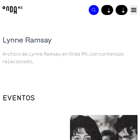
↓
↓
Lynne Ramsay
Archivo de Lynne Ramsay en Onda MX, con contenido
relacionado.
EVENTOS