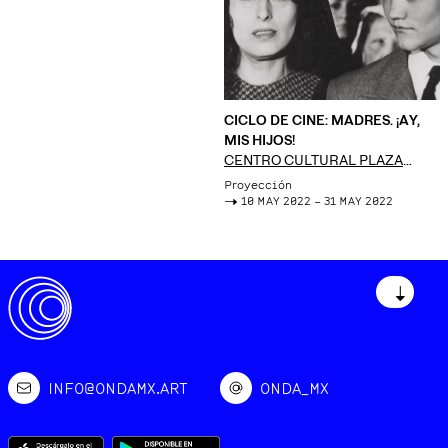
CICLO DE CINE: MADRES. ¡AY,
MIS HIJOS!
CENTRO CULTURAL PLAZA
FÁTIMA
Proyección
->
10 MAY 2022 – 31 MAY 2022
↓
INFO@ONDAMX.ART
ONDA_MX