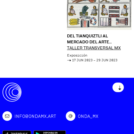
DEL TIANQUIZTLI AL
MERCADO DEL ARTE
CONTEMPORÁNEO
TALLER TRANSVERSAL MX
Exposición
->
17 JUN 2023 – 29 JUN 2023
↓
INFO@ONDAMX.ART
ONDA_MX