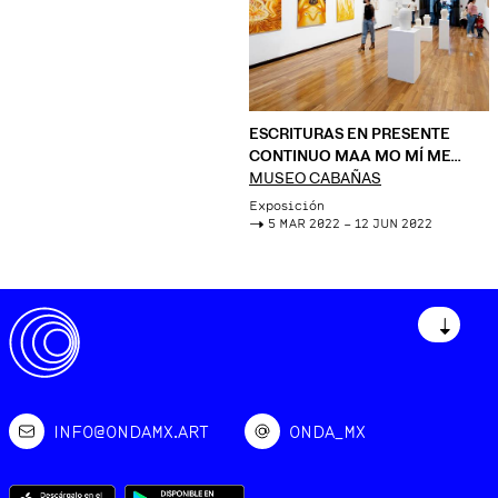
ESCRITURAS EN PRESENTE
CONTINUO MAA MO MÍ ME
MUU
MUSEO CABAÑAS
Exposición
->
5 MAR 2022 – 12 JUN 2022
↓
INFO@ONDAMX.ART
ONDA_MX