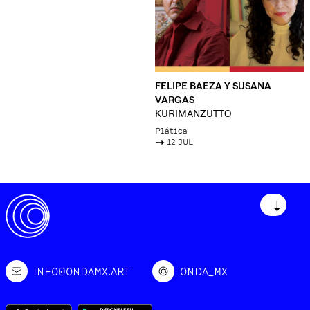
FELIPE BAEZA Y SUSANA
VARGAS
KURIMANZUTTO
Plática
->
12 JUL
↓
INFO@ONDAMX.ART
ONDA_MX