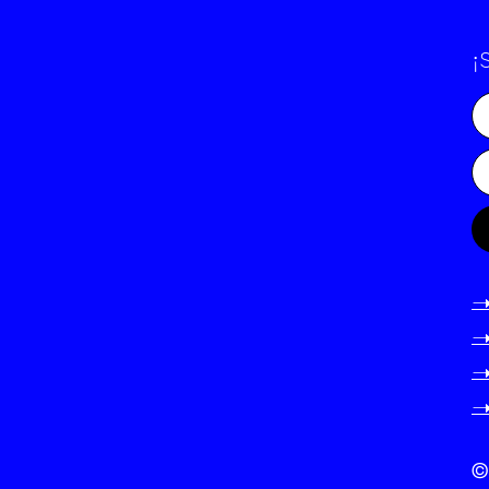
¡
-
-
-
-
©