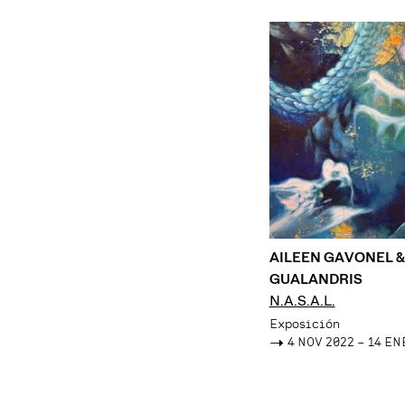
AILEEN GAVONEL &
GUALANDRIS
N.A.S.A.L.
Exposición
->
4 NOV 2022 – 14 EN