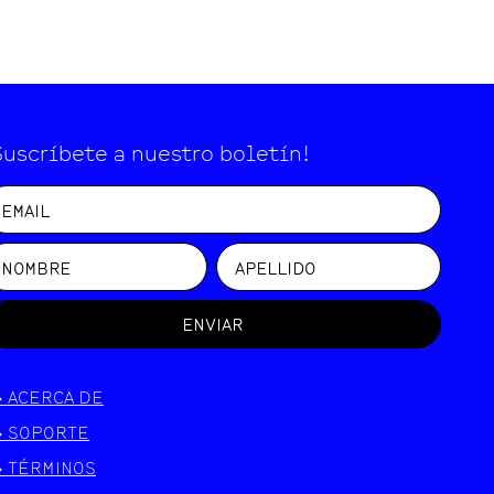
Suscríbete a nuestro boletín!
ENVIAR
>
ACERCA DE
>
SOPORTE
>
TÉRMINOS