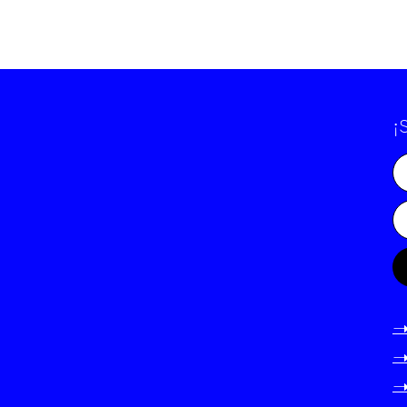
¡
-
-
-