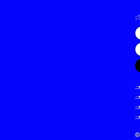
¡
-
-
-
-
©