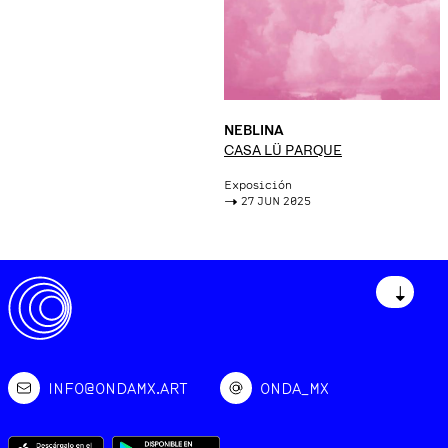
NEBLINA
CASA LÜ PARQUE
Exposición
->
27 JUN 2025
↓
INFO@ONDAMX.ART
ONDA_MX