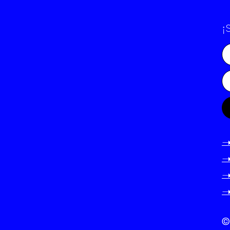
¡
-
-
-
-
©