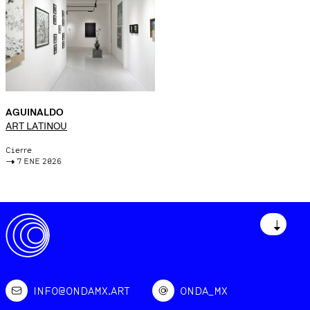
AGUINALDO
ART LATINOU
Cierre
->
7 ENE 2026
↓
INFO@ONDAMX.ART
ONDA_MX