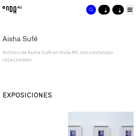
↓
↓
Aisha Sufé
Archivo de Aisha Sufé en Onda MX, con contenido
relacionado.
EXPOSICIONES