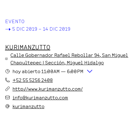
EVENTO
->
5 DIC 2019 – 14 DIC 2019
KURIMANZUTTO
Calle Gobernador Rafael Rebollar
94
, San Miguel
Chapultepec I Sección
, Miguel Hidalgo
hoy
abierto
11:00AM
—
6:00PM
+52 55 5256 2408
http://www.kurimanzutto.com/
info@kurimanzutto.com
kurimanzutto