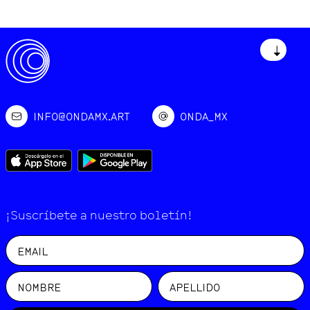
↓
INFO@ONDAMX.ART
ONDA_MX
¡Suscríbete a nuestro boletín!