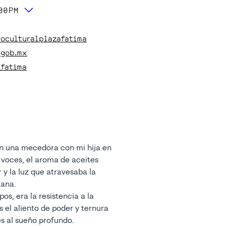
:00PM
roculturalplazafatima
.gob.mx
_fatima
n una mecedora con mi hija en
voces, el aroma de aceites
 y la luz que atravesaba la
tana.
os, era la resistencia a la
 el aliento de poder y ternura
es al sueño profundo.