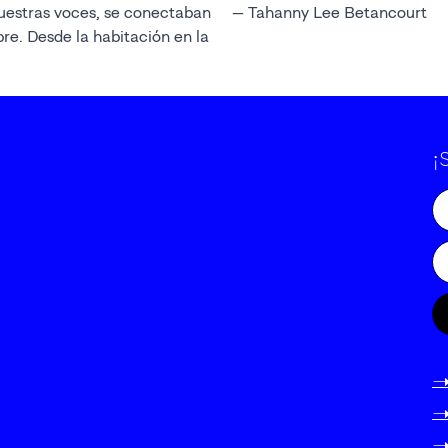
nuestras voces, se conectaban
— Tahanny Lee Betancourt
. Desde la habitación en la
¡
-
-
-