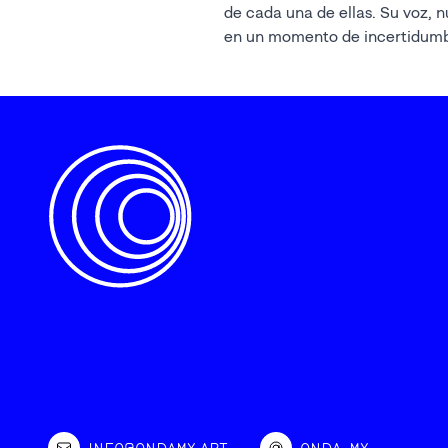
de cada una de ellas. Su voz, 
en un momento de incertidumbre
INFO@ONDAMX.ART
ONDA_MX