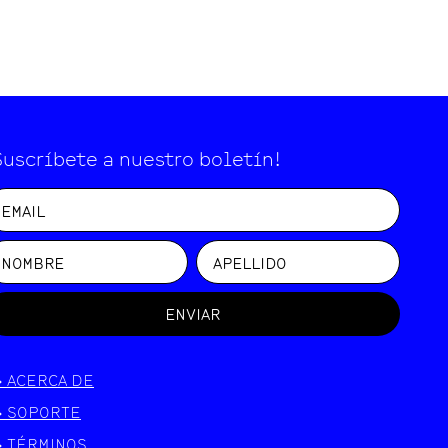
Suscríbete a nuestro boletín!
ENVIAR
>
ACERCA DE
>
SOPORTE
>
TÉRMINOS