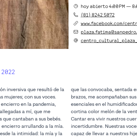
hoy
abierto
4:00PM
—
8
(81) 8242 5072
www.facebook.com/cent
plaza.fatima@sanpedro
centro_cultural_plaza
 2022
ón inversiva que resultó de la
que las convocaba, sentada e
s mujeres; con sus voces.
brazos, me acompañaban sus 
 encierro en la pandemia,
esenciales en el humidificador
allegadas a mí, que me
cortina color melón de la ven
s que cantaban a sus bebés.
Cantar era vivir nuestros cuerp
ncierro arrullando a la mía.
incertidumbre. Nuestras voces
esde la intimidad: la mía y la
capaz de llevar a nuestrxs hij