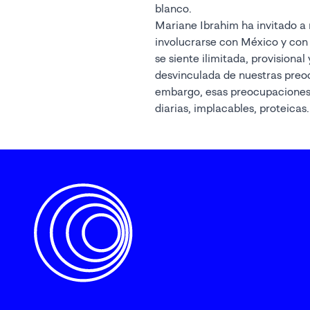
blanco.
Mariane Ibrahim ha invitado a ruby onyinyechi amanze a
involucrarse con México y con la galería, de una maner
se siente ilimitada, provisional y porosa, 
desvinculada de nuestras preocupaciones diarias. Sin
embargo, esas preocupacione
diarias, implacables, proteicas. Colisionan con las suyas,