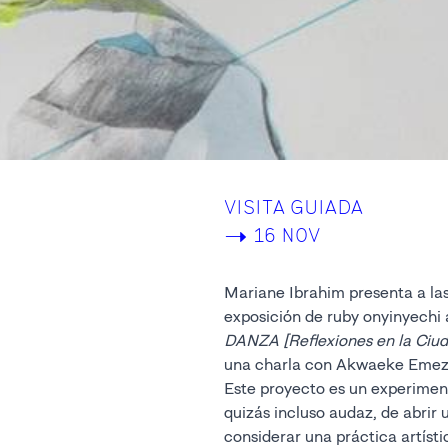
VISITA GUIADA
->
16 NOV
Mariane Ibrahim presenta a las 
exposición de ruby onyinyech
DANZA [Reflexiones en la Ciu
una charla con Akwaeke Emezi
Este proyecto es un experimen
quizás incluso audaz, de abrir una ventana a un proceso, de
considerar una práctica artística desde el marco del cubo