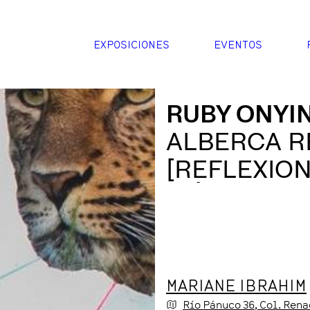
EXPOSICIONES
EVENTOS
RUBY ONYI
ALBERCA R
[REFLEXION
MÉXICO]
MARIANE IBRAHIM
Río Pánuco
36
, Col. Ren