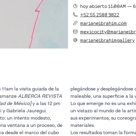
hoy
abierto
11:00AM
—
6
+52 55 2580 9822
marianeibrahim.com
mexicocity@marianeibr
marianeibrahimgallery
11am la visita guiada de la
plegándose y desplegándose como una hoja de papel—frágil,
i amanze
ALBERCA REVISTA
malea
dad de México]
y a las 12 pm
Lo que emerge no es una exhibición de objetos pu
 y Gabriela Jauregui.
un vistazo al mundo de la artista: a los ritmos de su
to: un intento modesto,
sus experimentos, su coreografía d
materiales.
Los resultados toman la for