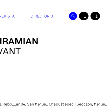
REVISTA
DIRECTORIO
↓
↓
HRAMIAN
VANT
l Rebollar
94
, San Miguel Chapultepec I Sección
, Miguel