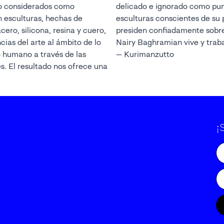
o considerados como
de partida para crear
n esculturas, hechas de
 fragilidad, que al tiempo
ero, silicona, resina y cuero,
presiden confiadamente sobre
ias del arte al ámbito de lo
Nairy Baghramian vive y traba
o humano a través de las
— Kurimanzutto
es. El resultado nos ofrece una
¡