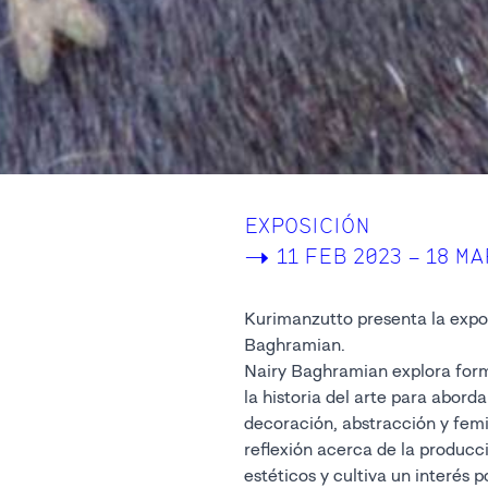
EXPOSICIÓN
->
11 FEB 2023 – 18 MA
Kurimanzutto presenta la expo
Baghramian.
Nairy Baghramian explora for
órganos y partes del cuerp
la historia del arte para abord
recurrente en la obra de Bag
decoración, abstracción y fem
uso de soportes débiles y e
reflexión acerca de la producc
colgando o inclinadas, siempre
estéticos y cultiva un interés 
fuerza de su obra reside prec