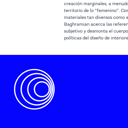
creación marginales, a menud
delicado e ignorado como punto 
territorio de lo “femenino”. Co
esculturas conscientes de su propia
materiales tan diversos como ac
Baghramian acerca las referenc
subjetivo y desmonta el cuerp
políticas del diseño de interior