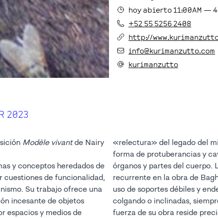
hoy
abierto
11:00AM
—
4
+52 55 5256 2408
http://www.kurimanzutt
info@kurimanzutto.com
kurimanzutto
R 2023
sición
Modèle vivant
de Nairy
«relectura» del legado del mi
forma de protuberancias y ca
mas y conceptos heredados de
o. La inestabilidad, tema
ar cuestiones de funcionalidad,
hramian, se manifiesta en el
inismo. Su trabajo ofrece una
ndebles en sus esculturas:
ión incesante de objetos
 a punto de colapsar. La
por espacios y medios de
isamente en retomar lo