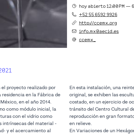
hoy
abierto
12:00PM
—
+52 55 6592 9926
http://ccemx.org
info.mx@aecid.es
ccemx_
 2021
 el proyecto realizado por
En esta instalación, una rein
 residencia en la Fábrica de
original, se exhiben las escultu
 México, en el año 2014.
costado, en un ejercicio de o
ono como módulo inicial, la
tránsito del Centro Cultural 
lturas con el vidrio como
reproducción en gran formato
 intrínsecas del material -
en relieve.
ad- y el acercamiento al
En Variaciones de un Hexágo