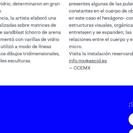
vidrio, determinaron en gran
presentes algunas de las pul
.
constantes en el cuerpo de obr
cia, la artista elaboró una
en este caso el hexágono- c
ealizadas sobre matrices de
estructuras visuales, orgánicas
de sandblast (chorro de arena
entretejen y se expanden; las
imentó con varillas de vidrio
relaciones entre el cuerpo y e
 utilizó a modo de líneas
micro.
os dibujos tridimensionales,
Visita la instalación reservand
les esculturas.
info.mx@aecid.es
.
— CCEMX
¡