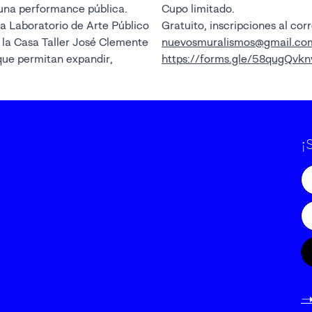
 una performance pública.
Cupo limitado.
ma Laboratorio de Arte Público
Gratuito, inscripciones al cor
 la Casa Taller José Clemente
nuevosmuralismos@gmail.co
que permitan expandir,
https://forms.gle/58qugQv
¡
-