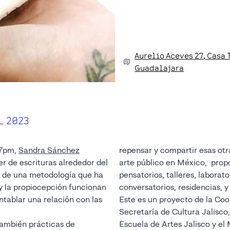
Aurelio Aceves
27
, Casa
Guadalajara
L 2023
a 7pm,
Sandra Sánchez
repensar y compartir esas otra
er de escrituras alrededor del
arte público en México, pro
 de una metodología que ha
pensatorios, talleres, laborato
y la propiocepción funcionan
conversatorios, residencias, y
tablar una relación con las
Este es un proyecto de la Coo
Secretaría de Cultura Jalisco,
también prácticas de
Escuela de Artes Jalisco y e