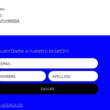
reo:
m
knvFn1WNBA
Suscríbete a nuestro boletín!
ENVIAR
>
ACERCA DE