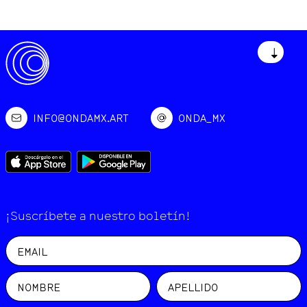
↓
INFO@ONDAMX.ART
ONDA_MX
¡Suscríbete a nuestro boletín!