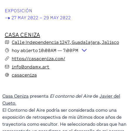
EXPOSICIÓN
->
27 MAY 2022 – 29 MAY 2022
CASA CENIZA
Calle Independencia
1247
, Guadalajara
, Jalisco
hoy
abierto
10:00AM
—
7:00PM
https://casaceniza.com/
info@ondamx.art
casaceniza
Casa Ceniza
presenta
El contorno del Aire
de
Javier del
Cueto.
El Contorno del Aire podría ser considerada como una
exposición de retrospectiva de mis últimos doce años de
trayectoria como escultor. He seleccionado obras que han