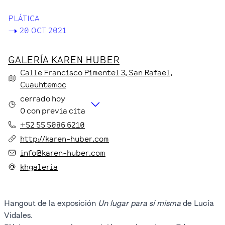
PLÁTICA
->
20 OCT 2021
GALERÍA KAREN HUBER
Calle Francisco Pimentel
3
, San Rafael
,
Cuauhtemoc
cerrado hoy
O con previa cita
+52 55 5086 6210
http://karen-huber.com
info@karen-huber.com
khgaleria
Hangout de la exposición
Un lugar para sí misma
de Lucía
Vidales.