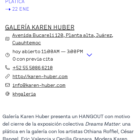
PLÁTICA
->
22 ENE
GALERÍA KAREN HUBER
Avenida Bucareli
120
, Planta alta
, Juárez
,
Cuauhtemoc
hoy
abierto
11:00AM
—
3:00PM
O con previa cita
+52 55 5086 6210
http://karen-huber.com
info@karen-huber.com
khgaleria
Galería Karen Huber presenta un HANGOUT con motivo
del cierre de la exposición colectiva
Dreams Matter
: una
plática en la galería con los artistas Othiana Roffiel, César
Rangel, Eric Valencia y Cecilia Granara. Modera Karen