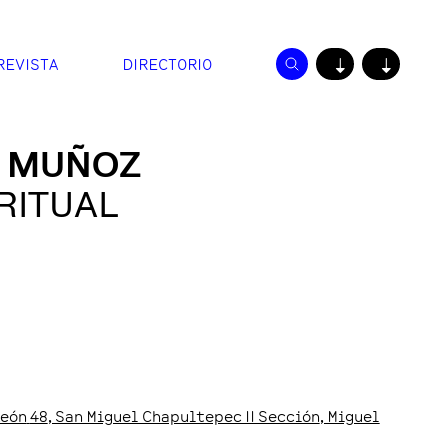
REVISTA
DIRECTORIO
↓
↓
O MUÑOZ
RITUAL
León
48
, San Miguel Chapultepec II Sección
, Miguel