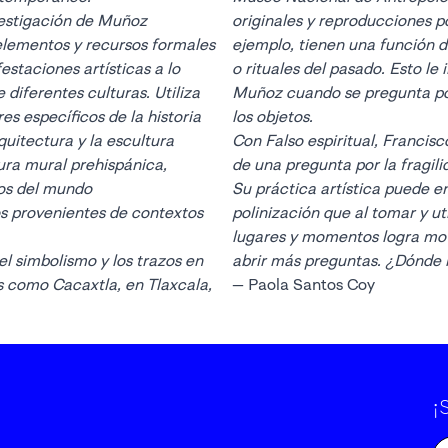
vestigación de Muñoz
originales y reproducciones p
elementos y recursos formales
ejemplo, tienen una función 
staciones artísticas a lo
o rituales del pasado. Esto le
e diferentes culturas. Utiliza
Muñoz cuando se pregunta por 
 específicos de la historia
los objetos.
quitectura y la escultura
Con Falso espiritual, Francis
ura mural prehispánica,
de una pregunta por la fragili
os del mundo
Su práctica artística puede 
s provenientes de contextos
polinización que al tomar y ut
lugares y momentos logra movil
 el simbolismo y los trazos en
abrir más preguntas. ¿Dónde 
s como Cacaxtla, en Tlaxcala,
— Paola Santos Coy
¡