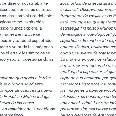
de diseño industrial, arte
zoomorfas, de la escultura m
spánico, con otras culturas
industrial. Observar estos mu
 se destacan el uso del color
fragmentos de vasijas es de f
ógicos como inspiración.
está incompleto, que aparece
ncisco Muñoz explora la
estrategia Francisco Muñoz l
 la manera en la que se
de vestigios arqueológicos” p
cos, invitando al espectador
superficies. En cada serie ex
icado y valor de las imágenes,
colores distinta, utilizando 
 el arte y los símbolos en
como una suerte de transmuta
ico y social, cuestionando así
La manera en que nos relacio
con la representación de un 
medida, del espacio en el que
ambiente que apela a la idea
sagrado o lo nacional, por ej
de exhibición. Mediante
momentos históricos y a conte
campos de color, esta nueva
las imágenes u objetos vincul
 de Francisco Muñoz indaga
intrínseco, se construye en b
 aura de las cosas –
una colectividad. Por otro lad
 en relación con la noción de
presentan algunas piezas preh
ntemporáneo.
Museo Nacional de Antropolo