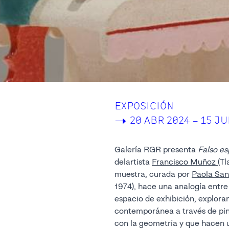
EXPOSICIÓN
->
20 ABR 2024 – 15 JU
Galería RGR presenta
Falso es
delartista
Francisco Muñoz
(Tl
muestra, curada por
Paola San
1974), hace una analogía entre
espacio de exhibición, exploran
contemporánea a través de pin
con la geometría y que hacen u