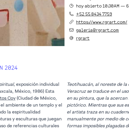
hoy
abierto
10:30AM
—
6
+52 55 8434 7759
https://www.rgrart.com/
galeria@rgrart.com
rgrart
N 2024
piritual,
exposición individual
Teotihuacán, al noreste de la
axcala, México, 1986) Esta
Veracruz se traduce en el us
tos Coy
(Ciudad de México,
en su pintura, que la acercan 
 el ambiente de un templo y el
pictórico. Mientras que sus e
do la espiritualidad
el artista traza en su cuader
turas y esculturas que juegan
manualmente por medio de co
so de referencias culturales
formas imposibles plagadas d