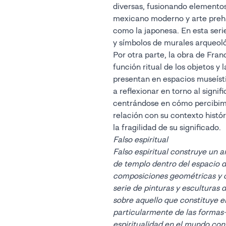
diversas, fusionando elementos 
mexicano moderno y arte prehi
como la japonesa. En esta serie
y símbolos de murales arqueol
Por otra parte, la obra de Fra
función ritual de los objetos y
presentan en espacios museísti
a reflexionar en torno al signif
centrándose en cómo percibimos
relación con su contexto histór
la fragilidad de su significado.
Falso espiritual
Falso espiritual construye un 
de templo dentro del espacio 
composiciones geométricas y 
serie de pinturas y esculturas
sobre aquello que constituye el
particularmente de las formas–
espiritualidad en el mundo co