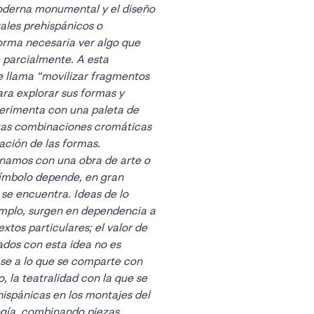
oderna monumental y el diseño
rales prehispánicos o
orma necesaria ver algo que
 parcialmente. A esta
e llama “movilizar fragmentos
ara explorar sus formas y
perimenta con una paleta de
estas combinaciones cromáticas
ción de las formas.
namos con una obra de arte o
símbolo depende, en gran
 se encuentra. Ideas de lo
emplo, surgen en dependencia a
xtos particulares; el valor de
ados con esta idea no es
ase a lo que se comparte con
o, la teatralidad con la que se
ispánicas en los montajes del
gía, combinando piezas