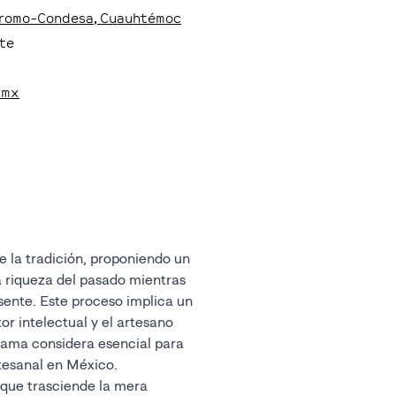
dromo-Condesa
, Cuauhtémoc
te
.mx
e la tradición, proponiendo un
a riqueza del pasado mientras
esente. Este proceso implica un
or intelectual y el artesano
dama considera esencial para
artesanal en México.
o que trasciende la mera