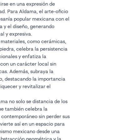
irse en una expresión de
dad. Para Aldama, el arte-oficio
esanía popular mexicana con el
ca y el diseño, generando
al y expresiva.
 materiales, como cerámicas,
piedra, celebra la persistencia
ionales y enfatiza la
con un carácter local sin
icas. Además, subraya la
no, destacando la importancia
quecer y revitalizar el
ama no solo se distancia de los
ue también celebra la
r contemporáneo sin perder sus
vierte así en un espacio para
rnismo mexicano desde una
abstracción geométrica y la