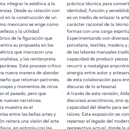
a integrar la estética a la
práctica técnica para convert
versias. Desde su relación con
identidad, función y sensibili
rol en la construcción de un
es un medio de enlazar la art
ismo mexicano se erige como
carácter racional de la técni
elleza y la utilidad.
formas con una carga espiritu
órico de la figuración que
Experimentando con diversos
ntra su propuesta en los
porcelana, textiles, madera y 
métrica que marcaron una
de las labores manuales tradic
nalistas, y los reinterpreta
capacidad de producir piezas 
oránea. Este proceso crítico
recurrir a nostalgias anacrón
 una nueva manera de abordar
sinergia entre autor y artesa
 diseño que retoman patrones,
de esta colaboración para enri
sonajes y momentos de otros
discurso de lo artesanal.
an el pasado, pero que
A través de esta revisión, Ald
e nuevas narrativas.
discursos anacrónicos, sino q
ta muestra es el
capacidad del diseño para se
as entre las bellas artes y
raíces. Esta exposición se con
ión reitera una visión del arte
repensar el legado del mode
iaria, en sintonía con las
perspectiva actual, donde la 