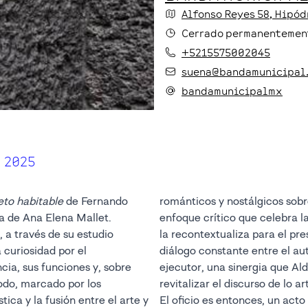
Alfonso Reyes
58
, Hipó
Cerrado permanentemen
+5215575002045
suena@bandamunicipal
bandamunicipalmx
 2025
eto habitable
de Fernando
románticos y nostálgicos sobr
a de Ana Elena Mallet.
enfoque crítico que celebra l
 a través de su estudio
la recontextualiza para el pr
curiosidad por el
diálogo constante entre el aut
ia, sus funciones y, sobre
ejecutor, una sinergia que Al
iodo, marcado por los
revitalizar el discurso de lo 
tica y la fusión entre el arte y
El oficio es entonces, un act