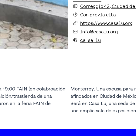
Correggio
42
, Ciudad de
Con previa cita
https://www.casalu.org
info@casalu.org
ca_sa_lu
 a 19:00 FAIN (en colabroación
unirnos con los artistas FAIN
ición/trastienda de una
afincados en Ciudad de Méxic
eron en la feria FAIN de
Será en Casa Lü, una sede de
una amplia sala de exposicione