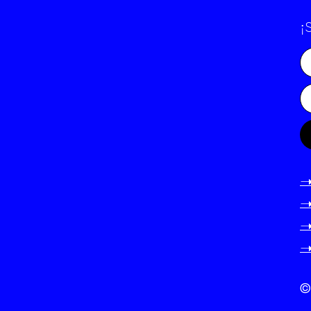
¡
-
-
-
-
©