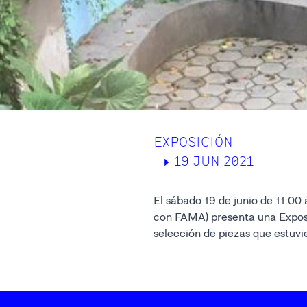
EXPOSICIÓN
->
19 JUN 2021
El sábado 19 de junio de 11:00
Monterrey. Una excusa para re
con FAMA) presenta una Expos
selección de piezas que estuvi