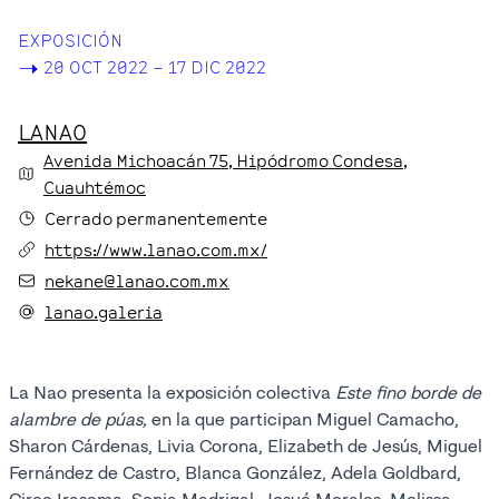
EXPOSICIÓN
->
20 OCT 2022 – 17 DIC 2022
LANAO
Avenida Michoacán
75
, Hipódromo Condesa
,
Cuauhtémoc
Cerrado permanentemente
https://www.lanao.com.mx/
nekane@lanao.com.mx
lanao.galeria
La Nao presenta la exposición colectiva
Este fino borde de
alambre de púas,
en la que participan Miguel Camacho,
Sharon Cárdenas, Livia Corona, Elizabeth de Jesús, Miguel
Fernández de Castro, Blanca González, Adela Goldbard,