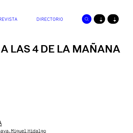
REVISTA
DIRECTORIO
↓
↓
 A LAS 4 DE LA MAÑANA
A
baya
, Miguel Hidalgo