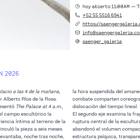
hoy
abierto
11:00AM
—
7
+52 55 5516 6941
https://saengergaleria.
info@saengergaleria.c
saenger_galeria
N 2026
alacio a las 4 de la mañana
,
la hora suspendida del amane
r Alberto Ríos de la Rosa.
combate comparten coreograf
resentó
The Palace at 4 a.m.
,
dislocación del tiempo lineal.
el campo escultórico la
El segundo eje examina la fra
iencia íntima al terreno de la
ruptura central de la escult
vinculó la pieza a seis meses
abandonó el volumen compac
levantaba, noche tras noche,
estructura psíquica, transpare