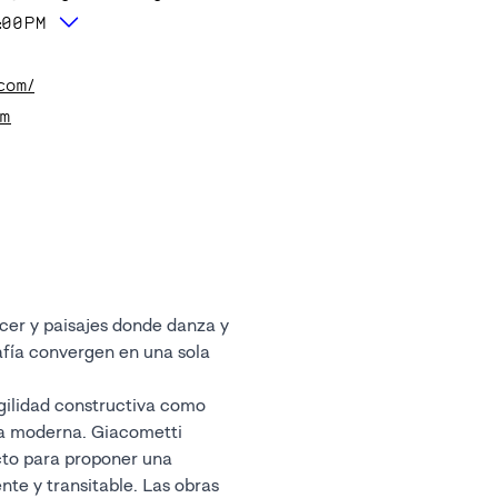
:00PM
com/
om
cer y paisajes donde danza y
ía convergen en una sola
gilidad constructiva como
ura moderna. Giacometti
to para proponer una
nte y transitable. Las obras