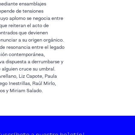
mediante ensamblajes
epende de tensiones
cuyo aplomo se negocia entre
que reiteran el acto de
ontrados que devienen
renunciar a su origen orgánico.
de resonancia entre el legado
ucción contemporánea,
va dispuesta a derrumbarse y
 alguien cruce su umbral.
Arellano, Liz Capote, Paula
o Inestrillas, Raúl Mirlo,
os y Miriam Salado.
Suscríbete a nuestro boletín!