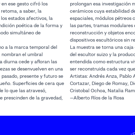
y en ese gesto cifró los
prolongan esa investigación 
retoma, a saber, la
cerámicos cuya estabilidad d
los estados afectivos, la
espaciales, módulos pétreos 
dición poética de la forma y
las partes, tramas modulares 
modo simultáneo de
reconstrucción y objetos enc
dispositivos escultóricos sin 
rno a la marca temporal del
La muestra se torna una caja 
na nombran el umbral
del escultor suizo y la prod
a diurna cede y afloran las
entendida como estructura vi
piezas se desenvuelven en una
ser reconstruida cada vez que
pasado, presente y futuro se
Artistas: Andrés Anza, Pablo 
sueño. Superficies de cera que
Cortazar, Diego de Romay, Dieg
e lo que las atravesó,
Cristobal Ochoa, Natalia Ram
 prescinden de la gravedad,
—Alberto Ríos de la Rosa
¡