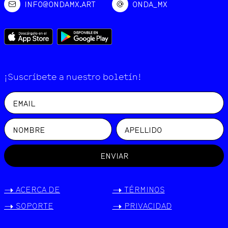
INFO@ONDAMX.ART
ONDA_MX
¡Suscríbete a nuestro boletín!
ENVIAR
->
ACERCA DE
->
TÉRMINOS
->
SOPORTE
->
PRIVACIDAD