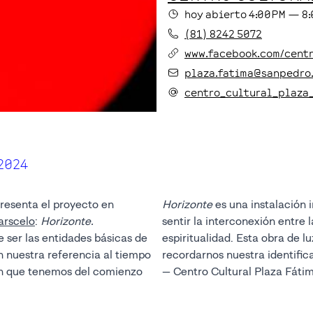
hoy
abierto
4:00PM
—
8
(81) 8242 5072
www.facebook.com/cent
plaza.fatima@sanpedro
centro_cultural_plaza
2024
resenta el proyecto en
Horizonte
es una instalación 
rscelo
:
Horizonte.
sentir la interconexión entre l
de ser las entidades básicas de
espiritualidad. Esta obra de lu
on nuestra referencia al tiempo
recordarnos nuestra identific
gen que tenemos del comienzo
— Centro Cultural Plaza Fáti