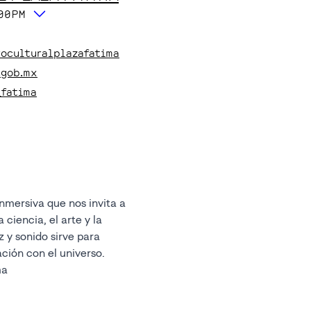
:00PM
roculturalplazafatima
.gob.mx
_fatima
inmersiva que nos invita a
a ciencia, el arte y la
z y sonido sirve para
ación con el universo.
ma