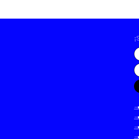
¡
-
-
-
-